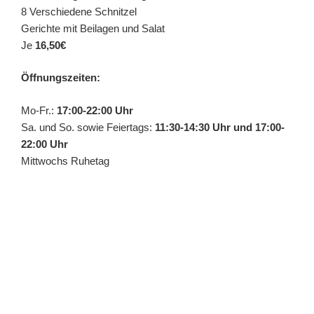
8 Verschiedene Schnitzel
Gerichte mit Beilagen und Salat
Je
16,50€
Öffnungszeiten:
Mo-Fr.:
17:00-22:00 Uhr
Sa. und So. sowie Feiertags:
11:30-14:30 Uhr und 17:00-
22:00 Uhr
Mittwochs Ruhetag
Gerne können Sie auch telefonisch Speisen bestellen, die
Sie dann abholen können.
Unter
0214-56604
können Sie Ihre Bestellung aufgeben.
Die Abholung ist nur während der Öffnungszeiten möglich.
Wir freuen uns auf Ihren Besuch!