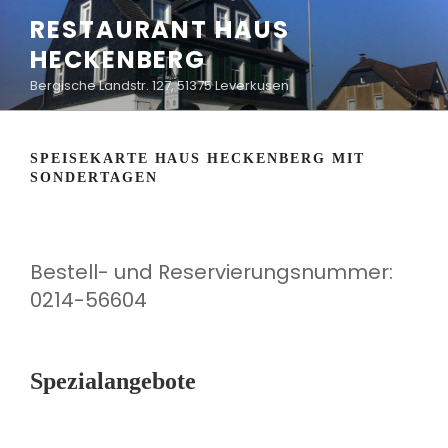
Zum
RESTAURANT HAUS
Inhalt
HECKENBERG
springen
Bergische Landstr. 127, 51375 Leverkusen
SPEISEKARTE HAUS HECKENBERG MIT
SONDERTAGEN
Bestell- und Reservierungsnummer:
0214-56604
Spezialangebote